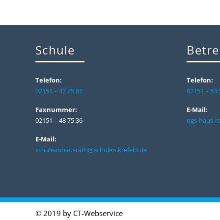
Schule
Betr
Telefon:
Telefon:
02151 – 47 25 01
02151 – 53 
Faxnummer:
E-Mail:
02151 – 48 75 36
ogs-haus-r
E-Mail:
schuleanhausrath@schulen.krefeld.de
© 2019 by
CT-Webservice