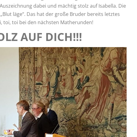
uszeichnung dabei und mächtig stolz auf Isabella. Die
„Blut läge“. Das hat der große Bruder bereits letztes
i, toi, toi bei den nächsten Matherunden!
LZ AUF DICH!!!