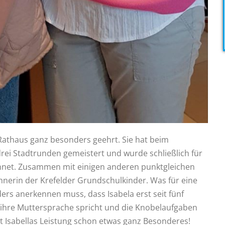
Rathaus ganz besonders geehrt. Sie hat beim
ei Stadtrunden gemeistert und wurde schließlich für
chnet. Zusammen mit einigen anderen punktgleichen
echnerin der Krefelder Grundschulkinder. Was für eine
s anerkennen muss, dass Isabela erst seit fünf
h ihre Muttersprache spricht und die Knobelaufgaben
st Isabellas Leistung schon etwas ganz Besonderes!