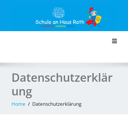
Skip
to
content
Toggl
Datenschutzerklär
ung
Home
Datenschutzerklärung