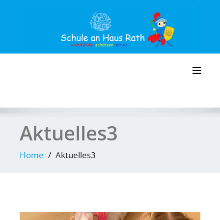
Skip
to
content
Toggl
Aktuelles3
Home
Aktuelles3