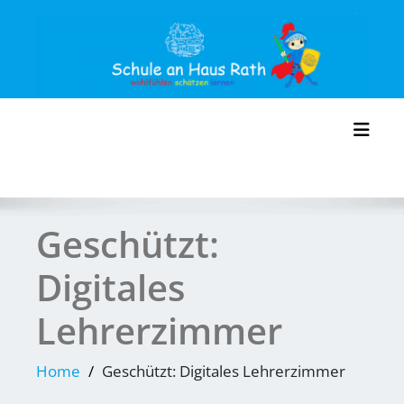
Skip
to
content
Toggl
Geschützt:
Digitales
Lehrerzimmer
Home
Geschützt: Digitales Lehrerzimmer