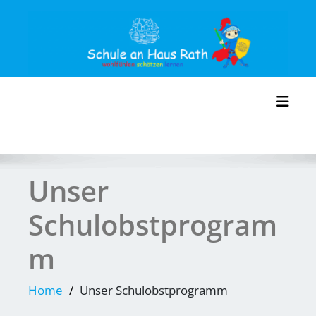
Skip
to
content
Toggl
Unser
Schulobstprogram
m
Home
Unser Schulobstprogramm