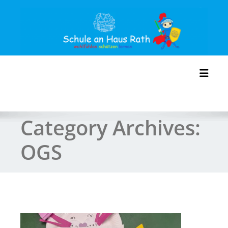
Skip
to
content
Toggl
Category Archives:
OGS