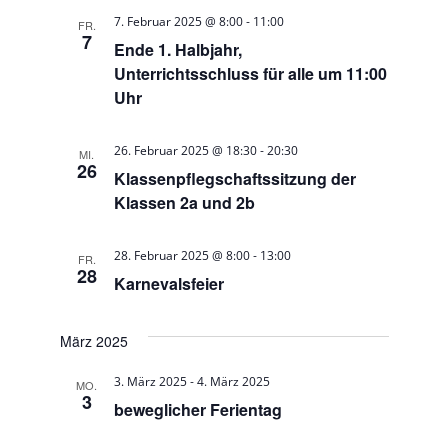
v
-
7. Februar 2025 @ 8:00
11:00
n
FR.
7
Ende 1. Halbjahr,
i
s
Unterrichtsschluss für alle um 11:00
i
g
Uhr
c
a
-
26. Februar 2025 @ 18:30
20:30
h
MI.
26
t
Klassenpflegschaftssitzung der
t
Klassen 2a und 2b
i
e
o
n
-
28. Februar 2025 @ 8:00
13:00
FR.
28
Karnevalsfeier
n
-
N
März 2025
a
-
3. März 2025
4. März 2025
v
MO.
3
beweglicher Ferientag
i