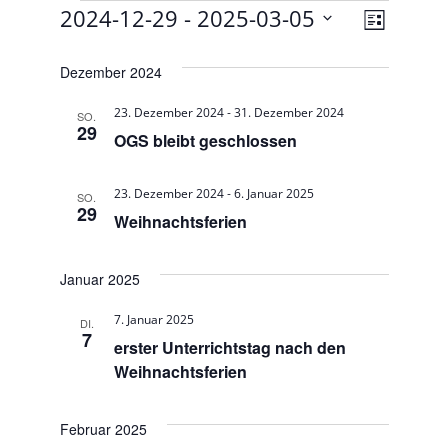
Veranstaltungen
A
V
 - 
2024-12-29
2025-03-05
L
e
D
n
i
a
s
Dezember 2024
r
s
t
t
a
-
23. Dezember 2024
31. Dezember 2024
e
u
SO.
i
29
OGS bleibt geschlossen
m
n
c
w
s
ä
-
23. Dezember 2024
6. Januar 2025
SO.
h
t
29
h
Weihnachtsferien
l
t
a
e
l
e
Januar 2025
n
t
.
n
7. Januar 2025
DI.
7
u
erster Unterrichtstag nach den
-
Weihnachtsferien
n
N
g
a
Februar 2025
A