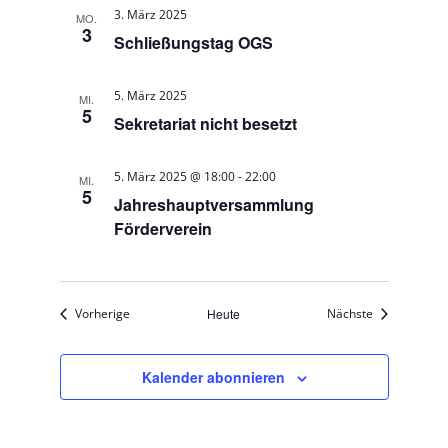
g
3. März 2025
MO.
3
a
Schließungstag OGS
t
5. März 2025
MI.
i
5
Sekretariat nicht besetzt
o
n
-
5. März 2025 @ 18:00
22:00
MI.
5
Jahreshauptversammlung
Förderverein
Veranstaltungen
Veranstaltun
Vorherige
Heute
Nächste
Kalender abonnieren