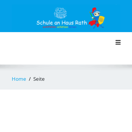
Skip
to
content
Toggl
Home
Seite